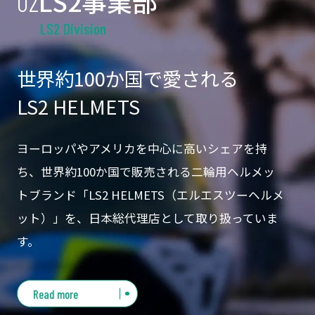
LS2事業部
02
LS2 Division
世界約100か国で愛される
LS2 HELMETS
ヨーロッパやアメリカを中心に高いシェアを持
ち、世界約100か国で販売される二輪用ヘルメッ
トブランド「LS2 HELMETS（エルエスツーヘルメ
ット）」を、日本総代理店として取り扱っていま
す。
Read more