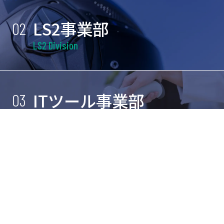
LS2事業部
02
LS2 Division
ITツール事業部
03
IT Tool Division
総合人材事業部
04
Human Resources Division