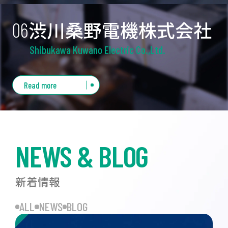
渋川桑野電機株式会社
06
Shibukawa Kuwano Electric Co.,Ltd.
開発・製造・販売まで。
機器装置を通じて社会に貢献す
Read more
る
指示計器、測定器、専業メーカーとして
変電所、
NEWS & BLOG
航空機、クレーンなど様々なフィールド
で活躍し
ています。
新着情報
ALL
NEWS
BLOG