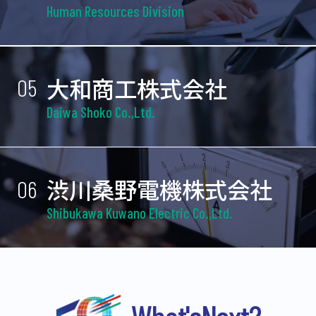
Human Resources Division
大和商工株式会社
05
Daiwa Shoko Co.,Ltd.
渋川桑野電機株式会社
06
Shibukawa Kuwano Electric Co.,Ltd.
What's
Next?