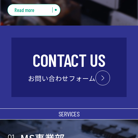
また、マンション・共同住宅の遠隔計測⽔道メー
機器装置を通じて社会に貢献す
Read more
ターの交換⼯事を専⾨で⾏っています。
る
指示計器、測定器、専業メーカーとして
変電所、
航空機、クレーンなど様々なフィールド
で活躍し
CONTACT US
ています。
お問い合わせフォーム
SERVICES
MS事業部
01