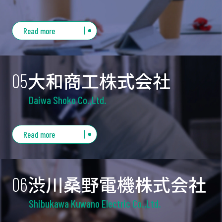
にすることで「品質の向上」「製品ライフサイク
当社にできることを
ルの長期化」に取り組み、労働不足の解決、労働
誠心誠意
Read more
時間の短縮などに貢献いたします。
法人のお客さまへ
大和商工株式会社
05
・必要とされる案件を一緒に分析
・ご要望に合った人材サービスをご提案
Daiwa Shoko Co.,Ltd.
・人材採用に関する満足度をご提供
持続可能な生活環境を創造する
また、求職者さまへの職業紹介を行っておりま
Read more
す。
各市町村⽔道局への⽔道メーター販売・⼯事をさ
せていただき５０年以上の実績。⽔道メーター各
渋川桑野電機株式会社
種を取り扱っております。修理・アフターサービ
06
スも確実に⾏います。
Shibukawa Kuwano Electric Co.,Ltd.
開発・製造・販売まで。