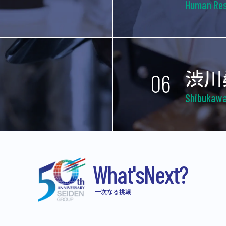
Human Res
渋川
06
Shibukawa 
What's
Next?
次なる挑戦