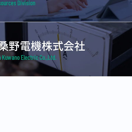
ources Division
桑野電機株式会社
Kuwano Electric Co.,Ltd.