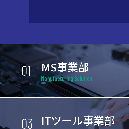
MS事業部
01
Manufacturing Solution
ITツール事業部
03