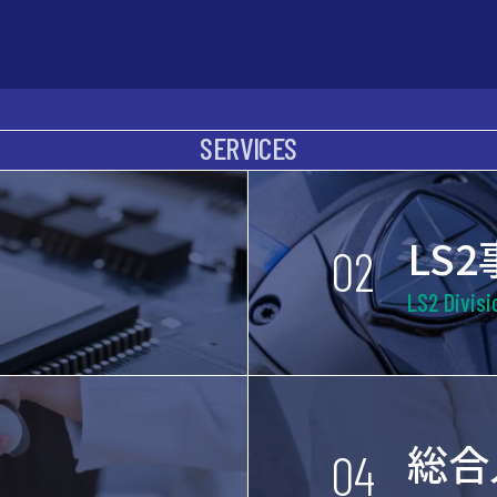
SERVICES
LS
02
LS2 Divisi
総合
04