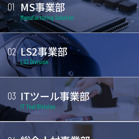
＊状況に応じてメーカーへフィードバックし、最
・プロモーション：LS2ブランド訴求のための
MS事業部
01
社会保険：加入（雇用保険、労災保険、健康保
適な商品の提案を行います。
Webや雑誌を利用したPR活動、イベント参加によ
Manufacturing Solution
険、厚生年金保険）
＊取引先への訪問・提案の他、見積作成・受注・
る商品紹介・販売
年次有給休暇：6ヶ月経過後10日付与
納品などを行います。
勤 務 地
退職金制度：なし
＊社用車あり。
事業所名：株式会社セイデン（本社）
LS2事業部
定年制：あり（一律65歳）、再雇用制度あり
02
勤 務 地
住所：〒370-0017 群馬県高崎市西島町55-3
勤務時間
LS2 Division
本社：〒370-0017 群馬県高崎市西島町55-3
マイカー通勤可（駐車場あり）
8:30～17:30
マイカー通勤可（駐車場あり）
転勤の可能性あり（範囲：大阪または関西方面）
（休憩時間 60分）
福利厚生
福利厚生
ITツール事業部
03
休日・休暇
社会保険：加入（雇用保険、労災保険、健康保
社会保険：加入（雇用保険、労災保険、健康保
年間休日数：124日
IT Tool Division
険、厚生年金保険）
険、厚生年金保険）
週休二日制
定年制：あり（一律65歳）、再雇用制度あり
年次有給休暇：6ヶ月経過後10日付与
※ただし、4月・7月・10月・1月の最終土曜日は
退職金制度：なし
勤務時間
出勤となります