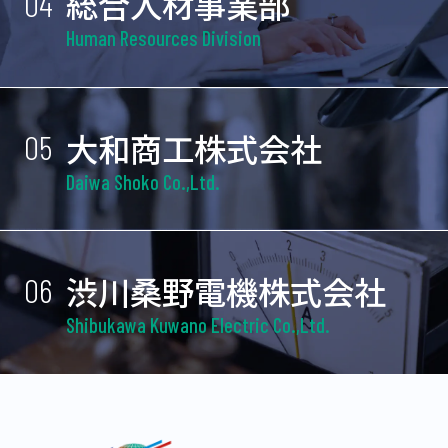
総合人材事業部
04
定年制：あり（一律65歳）、再雇用制度あり
8時30分～17時30分（休憩時間60分）
年次有給休暇：6ヶ月経過後10日付与
Human Resources Division
勤務時間
休日・休暇
勤務日数
8:30～17:30
年間休日数125日
月平均労働日数：20.0日
（休憩時間 60分）
週休二日制（毎週）
応募資格・歓迎条件
大和商工株式会社
05
休日・休暇
※ただし、4月・7月・10月・1月の最終土曜日は
必要な経験・スキル：PCスキル（Word、Excelの
Daiwa Shoko Co.,Ltd.
出勤となります。
年間休日数：125日
基本操作）
年次有給休暇：6ヶ月経過後10日付与
週休二日制（毎週）
普通自動車運転免許（必須）
※ただし、4月・7月・10月・1月の最終土曜日は
勤務日数
年齢：30歳以下（長期勤続によるキャリア形成の
渋川桑野電機株式会社
06
出勤となります
月平均労働日数：20.0日
ため）
年次有給休暇：6ヶ月経過後10日付与
Shibukawa Kuwano Electric Co.,Ltd.
時間外労働時間：あり
学歴：不問
勤務日数
応募資格・歓迎条件
経験・知識・技能：不問
月平均労働日数：20.0日
必要な経験・スキル：PCスキル（エクセル、ワー
選考の流れ
応募資格・歓迎条件
ド）
エントリーフォーム
からご応募ください。