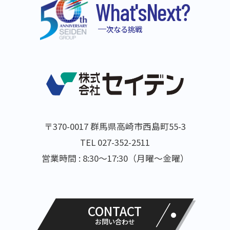
What's
Next?
普通自動車運転免許（AT限定可）
必要な経験・スキル：PCスキル（エクセル、ワー
＊面接は１〜２回を予定しています。
歓迎条件：営業経験、ＢtoＢ営業の経験のある方
ド）
次なる挑戦
お問い合わせ先
歓迎
普通自動車運転免許（必須）
採用担当：中村（営業部次長）
年齢制限：なし
歓迎条件：営業経験（特に同業種）、PCスキル
TEL 027-387-0707
学歴：高卒以上
（イラストレーター、フォトショップ）あれば尚
可
選考の流れ
バイク・モータースポーツに興味のある方歓迎
エントリーフォーム
からご応募ください。
〒370-0017 群馬県高崎市西島町55-3
年齢：64歳以下（定年を上限とするため）
＊面接は１〜２回を予定しています。
TEL 027-352-2511
学歴：不問
お問い合わせ先
営業時間 : 8:30～17:30（月曜～金曜）
選考の流れ
採用担当： 今井（MS事業部 部長）
エントリーフォーム
からご応募ください。
TEL：027-352-2512
＊面接は１〜２回を予定しています。
CONTACT
お問い合わせ先
お問い合わせ