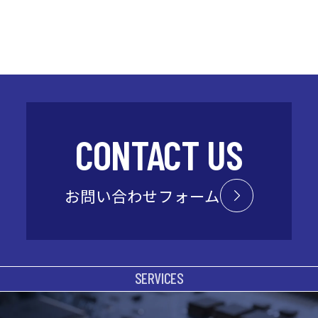
雇用形態
雇用形態
雇用形態
正社員（試用期間あり）
正社員（試用期間あり）
正社員（試用期間あり）
職種
職種
職種
営業
営業
配管工
業務内容
業務内容
業務内容
既存法人顧客を主としたルート営業およびその他
【モーターサイクル関連商品／主にバイク用ヘル
水道の配管設備工事（水道メーター取替工事・現
CONTACT US
顧客フォロー
メット】
場管理）
＊電子部品や半導体、ワイヤーハーネスなど、県
・製品開発：世界モデル製品の日本向け販売に伴
勤 務 地
お問い合わせフォーム
内製造業を中心とした既存顧客へ提案を行いま
う仕様確認、規格取得、品番整備、新規製品の立
事業所名：大和商工 株式会社
す。
ち上げ（商品カタログ、店頭POPなどの企画・作
住所：〒370-0017 群馬県高崎市西島町55-3
＊顧客のニーズ（仕様、機能など）をヒアリング
成）
マイカー通勤可（駐車場あり）
し、当社で取り扱っている商品の提案を行いま
・営業活動：主にバイク関連専門店（チェーン
SERVICES
転勤なし
す。
店）への商品紹介、商品設置
福利厚生